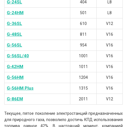
G-24SL
404
L8
G-24HM
501
L8
G-36SL
610
V12
G-48SL
811
V16
G-56SL
954
V16
G-56SL/40
1001
V16
G‐42HM
1011
V16
G-56HM
1204
V16
G-56HM Plus
1315
V16
G-86EM
2011
V12
Текущее, пятое поколение электростанций предназначенных
для природного газа, позволило достичь КПД использования
топлива равное 42%. В настоящий момент, компанией